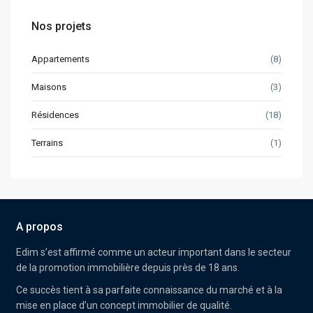
Nos projets
Appartements
(8)
Maisons
(3)
Résidences
(18)
Terrains
(1)
A propos
Edim
s’est affirmé comme un acteur important dans le secteur
de la promotion immobilière depuis près de 18 ans.
Ce succès tient à sa parfaite connaissance du marché et à la
mise en place d’un concept immobilier de qualité.